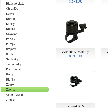
3,99 EUR
Hlavové složení
Chrániče
Láhve
Nářadí
Košíky
Nosiče
Osvětlení
Pedály
Pumpy
Stojany
Zvonček KTM, černý
Sedla
3,99 EUR
Sedlovky
Tachometry
Představce
Rohy
Řidítka
Zámky
Zvonky
Ostatní zboží
Zrcátka
Zvonček KTM