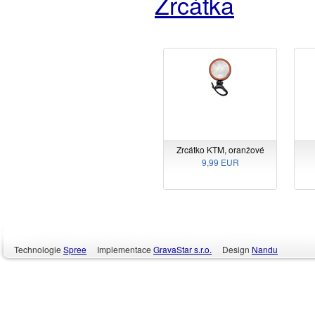
Zrcátka
Zrcátko KTM, oranžové
9,99 EUR
Technologie
Spree
Implementace
GravaStar s.r.o.
Design
Nandu