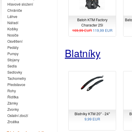
Hlavové složení
Chrániče
Láhve
Batoh KTM Factory
Bato
Nářadí
Character 25l
Košíky
169,99 EUR
119,99 EUR
Nosiče
Osvětlení
Pedály
Blatníky
Pumpy
Stojany
Sedla
Sedlovky
Tachometry
Představce
Rohy
Řidítka
Zámky
Zvonky
Blatníky KTM 20" - 24"
B
Ostatní zboží
9,99 EUR
Zrcátka