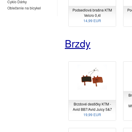
Cyklo Dárky
Oblečenie na bicykel
Podsedlová brašna KTM
Po
Velcro 0,4l
14,99 EUR
Brzdy
Br
Brzdové destičky KTM -
M
Avid BB7/Avid Juicy 5&7
19,99 EUR