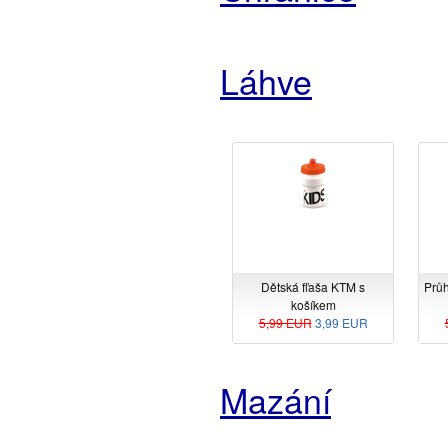
Láhve
Dětská fľaša KTM s
Průh
košíkem
5,99 EUR
3,99 EUR
Mazání