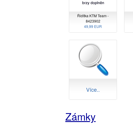
Řidítka KTM Team -
8423902
49,99 EUR
Více..
Zámky