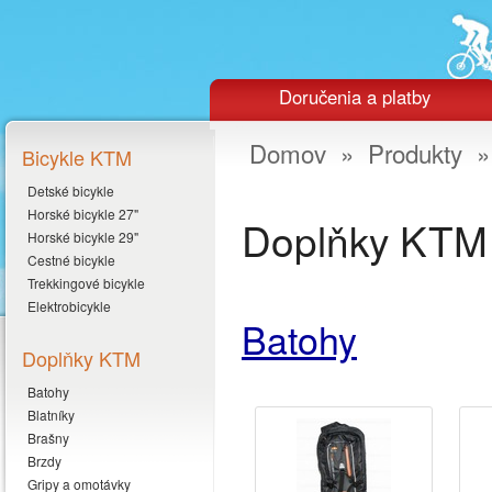
Doručenia a platby
Domov
»
Produkty
Bicykle KTM
Detské bicykle
Horské bicykle 27"
Doplňky KTM
Horské bicykle 29"
Cestné bicykle
Trekkingové bicykle
Elektrobicykle
Batohy
Doplňky KTM
Batohy
Blatníky
Brašny
Brzdy
Gripy a omotávky