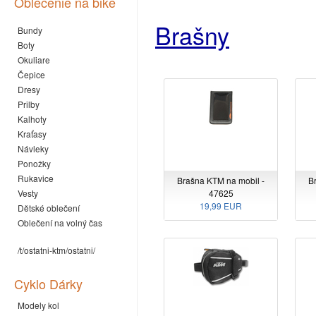
Oblečenie na bike
Brašny
Bundy
Boty
Okuliare
Čepice
Dresy
Prilby
Kalhoty
Kraťasy
Návleky
Ponožky
Rukavice
Brašna KTM na mobil -
B
Vesty
47625
19,99 EUR
Dětské oblečení
Oblečení na volný čas
/t/ostatni-ktm/ostatni/
Cyklo Dárky
Modely kol