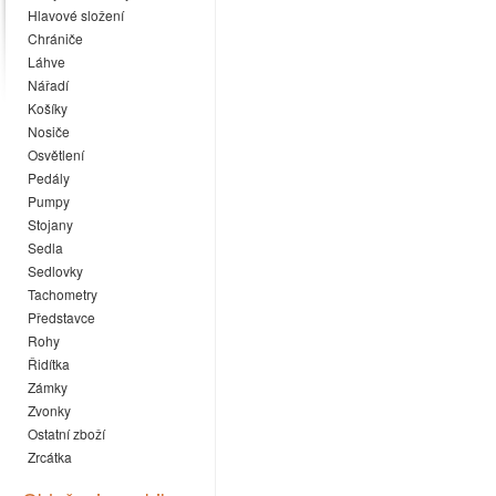
Hlavové složení
Chrániče
Láhve
Nářadí
Košíky
Nosiče
Osvětlení
Pedály
Pumpy
Stojany
Sedla
Sedlovky
Tachometry
Představce
Rohy
Řidítka
Zámky
Zvonky
Ostatní zboží
Zrcátka