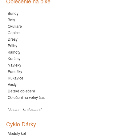
Oblečenie na bike
Bundy
Boty
Okuliare
Čepice
Dresy
Prilby
Kalhoty
Kraťasy
Návleky
Ponožky
Rukavice
Vesty
Dětské oblečení
Oblečení na volný čas
/t/ostatni-ktm/ostatni/
Cyklo Dárky
Modely kol