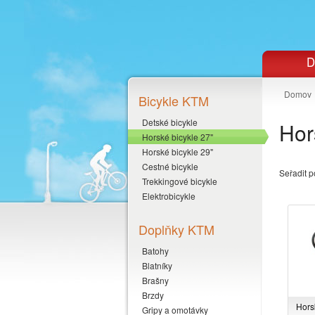
D
Domov
Bicykle KTM
Detské bicykle
Hor
Horské bicykle 27"
Horské bicykle 29"
Cestné bicykle
Seřadit p
Trekkingové bicykle
Elektrobicykle
Doplňky KTM
Batohy
Blatníky
Brašny
Brzdy
Hors
Gripy a omotávky