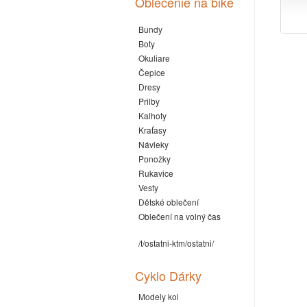
Oblečenie na bike
Bundy
Boty
Okuliare
Čepice
Dresy
Prilby
Kalhoty
Kraťasy
Návleky
Ponožky
Rukavice
Vesty
Dětské oblečení
Oblečení na volný čas
/t/ostatni-ktm/ostatni/
Cyklo Dárky
Modely kol