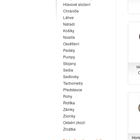
Hlavové složení
Chrániče
Láhve
Nářadí
Košíky
Nosiče
Osvětlení
Pedály
Pumpy
Stojany
H
Sedla
C
Sedlovky
Tachometry
Představce
Rohy
Řidítka
Zámky
Zvonky
Ostatní zboží
Zrcátka
Hors