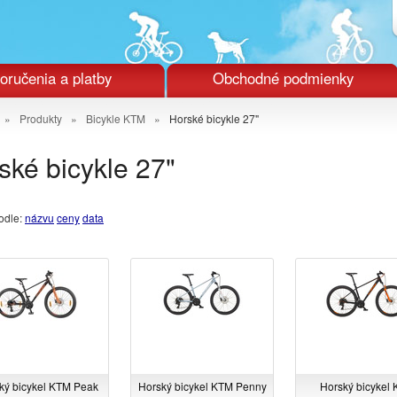
oručenia a platby
Obchodné podmienky
»
Produkty
»
Bicykle KTM
»
Horské bicykle 27"
ské bicykle 27"
odle:
názvu
ceny
data
ký bicykel KTM Peak
Horský bicykel KTM Penny
Horský bicykel