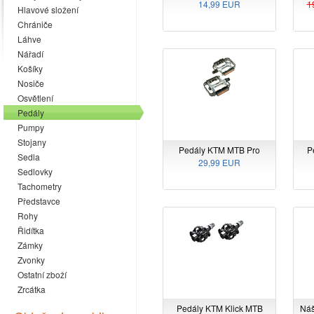
14,99 EUR
1
Hlavové složení
Chrániče
Láhve
Nářadí
Košíky
Nosiče
Osvětlení
Pedály
Pumpy
Stojany
Pedály KTM MTB Pro
P
Sedla
29,99 EUR
Sedlovky
Tachometry
Představce
Rohy
Řidítka
Zámky
Zvonky
Ostatní zboží
Zrcátka
Pedály KTM Klick MTB
Náš