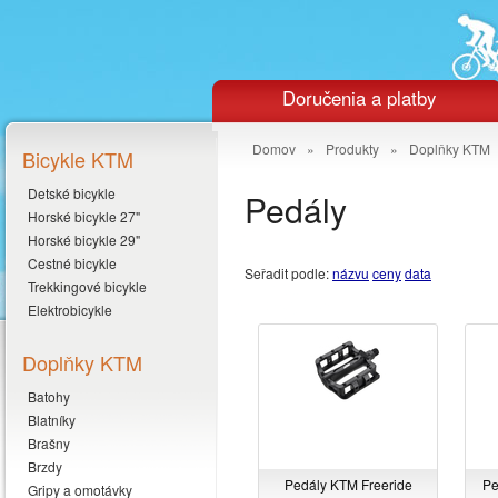
Doručenia a platby
Domov
»
Produkty
»
Doplňky KTM
Bicykle KTM
Detské bicykle
Pedály
Horské bicykle 27"
Horské bicykle 29"
Cestné bicykle
Seřadit podle:
názvu
ceny
data
Trekkingové bicykle
Elektrobicykle
Doplňky KTM
Batohy
Blatníky
Brašny
Brzdy
Pedály KTM Freeride
Pe
Gripy a omotávky