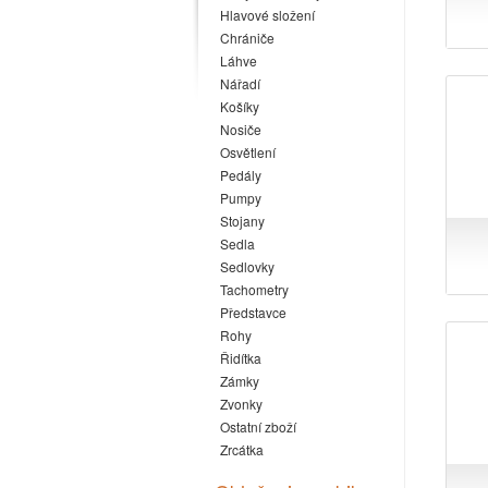
Hlavové složení
Chrániče
Láhve
Nářadí
Košíky
Nosiče
Osvětlení
Pedály
Pumpy
Stojany
Sedla
Sedlovky
Tachometry
Představce
Rohy
Řidítka
Zámky
Zvonky
Ostatní zboží
Zrcátka