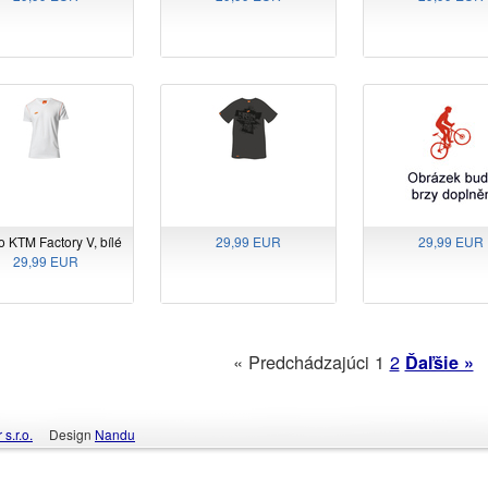
o KTM Factory V, bílé
29,99 EUR
29,99 EUR
29,99 EUR
« Predchádzajúci
1
2
Ďaľšie »
s.r.o.
Design
Nandu