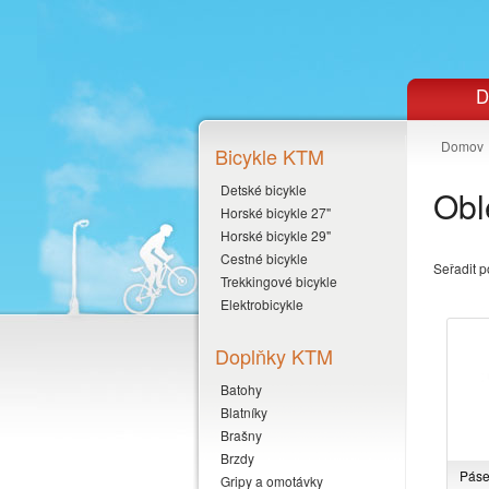
D
Domov
Bicykle KTM
Detské bicykle
Obl
Horské bicykle 27"
Horské bicykle 29"
Cestné bicykle
Seřadit p
Trekkingové bicykle
Elektrobicykle
Doplňky KTM
Batohy
Blatníky
Brašny
Brzdy
Páse
Gripy a omotávky