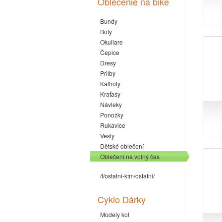
Oblečenie na bike
Bundy
Boty
Okuliare
Čepice
Dresy
Prilby
Kalhoty
Kraťasy
Návleky
Ponožky
Rukavice
Vesty
Dětské oblečení
Oblečení na volný čas
/t/ostatni-ktm/ostatni/
Cyklo Dárky
Modely kol