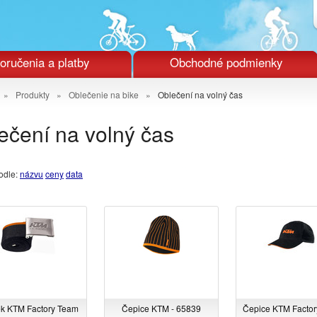
oručenia a platby
Obchodné podmienky
»
Produkty
»
Oblečenie na bike
»
Oblečení na volný čas
ečení na volný čas
odle:
názvu
ceny
data
k KTM Factory Team
Čepice KTM - 65839
Čepice KTM Facto