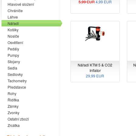
5,99 EUR
4,99 EUR
Hlavové složení
Chrániče
Láhve
Nářadí
Košíky
Nosiče
Osvětlení
Pedály
Pumpy
Stojany
Nářadí KTM 5 & CO2
N
Sedla
Inflator
Sedlovky
29,99 EUR
Tachometry
Představce
Rohy
Řidítka
Zámky
Zvonky
Ostatní zboží
Zrcátka