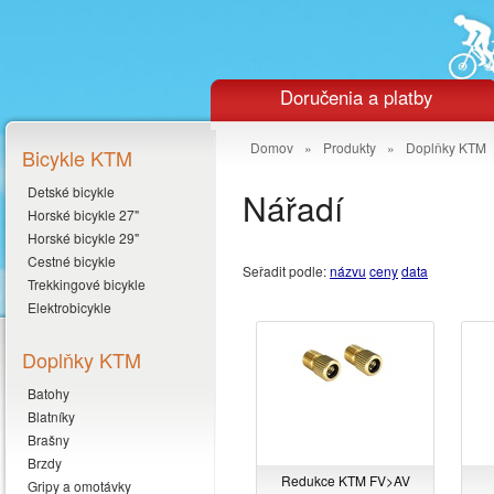
Doručenia a platby
Domov
»
Produkty
»
Doplňky KTM
Bicykle KTM
Detské bicykle
Nářadí
Horské bicykle 27"
Horské bicykle 29"
Cestné bicykle
Seřadit podle:
názvu
ceny
data
Trekkingové bicykle
Elektrobicykle
Doplňky KTM
Batohy
Blatníky
Brašny
Brzdy
Redukce KTM FV>AV
Gripy a omotávky