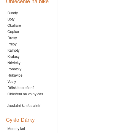
Oblečenie na bike
Bundy
Boty
Okuliare
Čepice
Dresy
Prilby
Kalhoty
Kraťasy
Návleky
Ponožky
Rukavice
Vesty
Dětské oblečení
Oblečení na volný čas
/t/ostatni-ktm/ostatni/
Cyklo Dárky
Modely kol