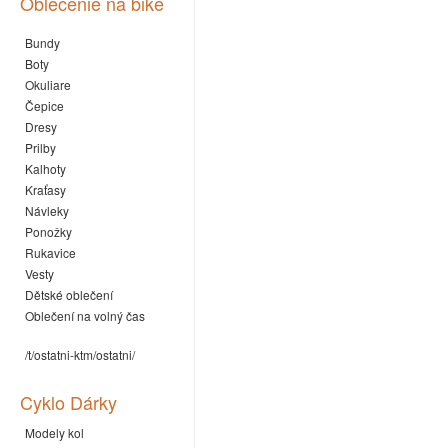
Oblečenie na bike
Bundy
Boty
Okuliare
Čepice
Dresy
Prilby
Kalhoty
Kraťasy
Návleky
Ponožky
Rukavice
Vesty
Dětské oblečení
Oblečení na volný čas
/t/ostatni-ktm/ostatni/
Cyklo Dárky
Modely kol