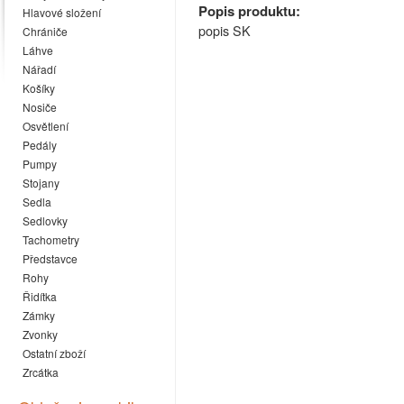
Popis produktu:
Hlavové složení
popis SK
Chrániče
Láhve
Nářadí
Košíky
Nosiče
Osvětlení
Pedály
Pumpy
Stojany
Sedla
Sedlovky
Tachometry
Představce
Rohy
Řidítka
Zámky
Zvonky
Ostatní zboží
Zrcátka