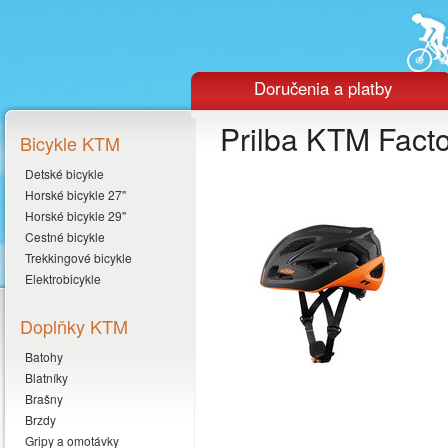
Doručenia a platby
Prilba KTM Fac
Bicykle KTM
Detské bicykle
Horské bicykle 27"
Horské bicykle 29"
Cestné bicykle
Trekkingové bicykle
Elektrobicykle
Doplňky KTM
Batohy
Blatníky
Brašny
Brzdy
Gripy a omotávky